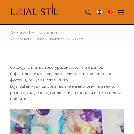
Archive for: Вискоза
You are here:
Home
/
Производи
/
Вискоза
Со својата глатка текстура, вискозата е еден од
најпогодните материјали за елегантни кроеви, како
фустани, кошули и здолништа.
Lojal Stil ви нуди широка палета на вискозни платна со
разноврсни дезени, соодветни за свечени и секојдневни
прилики.