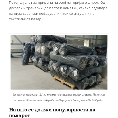
Потенцијалот за примена на овој материјал е широк. Од
дуксери и тренерки, до палта и наметки, секако одговара
на низа сезонски побарувачки кои се актуелни на
текстилниот пазар.
За сезона есен/зима ’25 ви нудиме квалитетно полар платно. Повелете
во нашиот магацин и изберете материјали според вашите потреби
На што се должи популарноста на
поларот