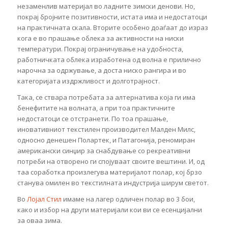
незаменлив материјал во ладните зимски денови. Но,
покрај бројните позитивности, истата има и недостатоци
на практичната скала. Вторите особено доаѓаат до израз
кога е во прашање облека за активности на ниски
температури. Покрај ограничување на удобноста,
работничката облека изработена од волна е прилично
нарочна за одржување, а доста ниско рангира и во
категоријата издржливост и долготрајност.
Така, се ствара потребата за алтернатива која ги има
бенефитите на волната, а при тоа практичните
недостатоци се отстранети. По тоа прашање,
иновативниот текстилен производител Малден Милс,
односно денешен Полартек, и Патагонија, реномиран
американски синџир за снабдување со рекреативни
потреби на отворено ги спојуваат своите вештини. И, од
таа соработка произлегува материјалот полар, кој брзо
станува омилен во текстилната индустрија ширум светот.
Во
Лојал Стил
имаме на лагер одличен полар во 3 бои,
како и избор на други материјали кои ви се есенцијални
за оваа зима.