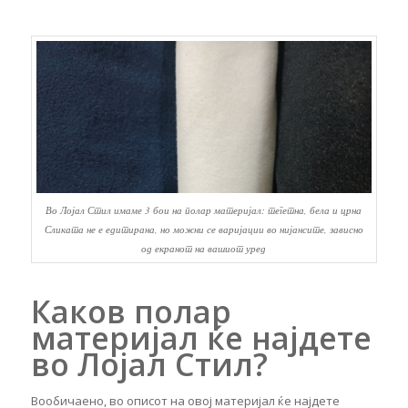
Во Лојал Стил имаме 3 бои на полар материјал: тегетна, бела и црна
Сликата не е едитирана, но можни се варијации во нијансите, зависно
од екранот на вашиот уред
Каков полар
материјал ќе најдете
во Лојал Стил?
Вообичаено, во описот на овој материјал ќе најдете