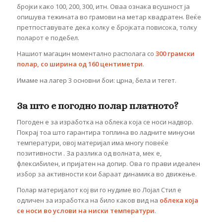
бројки како 100, 200, 300, итн. Оваа ознака всушност ја
опишува тежината во грамови на метар квадратен. Веќе
претпоставувате дека колку е бројката повисока, толку
поларот е подебел.
Нашиот магацин моментално располага со
300 грамски
полар, со ширина од 160 центиметри
.
Имаме на лагер 3 основни бои: црна, бела и тегет.
За што е погодно полар платното?
Погоден е за изработка на облека која се носи надвор.
Покрај тоа што гарантира топлина во ладните минусни
температури, овој материјал има многу повеќе
позитивности . За разлика од волната, мек е,
флексибилен, и пријатен на допир. Ова го прави идеален
избор за активности кои бараат динамика во движење.
Полар материјалот кој ви го нудиме во Лојал Стил е
одличен за изработка на било каков вид на
облека која
се носи во услови на ниски температури
.