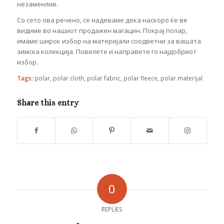
незаменлив.
Со сето ова речено, се надеваме дека наскоро ќе ве
видиме во нашиот продажен магацин. Покрај полар,
имаме широк избор на материјали соодветни за вашата
зимска колекција. Повелете и направете го најдобриот
избор.
Tags:
polar
,
polar cloth
,
polar fabric
,
polar fleece
,
polar materijal
Share this entry
0
REPLIES