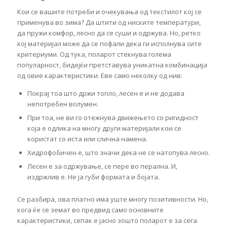
Кои се вашите потреби и очекувања од текстилот кој се
применува во зима? Да штити од ниските температури,
да пружи комфор, лесно да се суши и одржува. Но, ретко
кој материјал може да се пофали дека ги исполнува сите
критериуми. Од тука, поларот стекнува голема
популарност, бидејќи претставува уникатна комбинација
од овие карактеристики. Еве само неколку од нив:
Покрај тоа што држи топло, лесен е и не додава
непотребен волумен.
При тоа, не ви го отежнува движењето со ригидност
која е одлика на многу други материјали кои се
користат со иста или слична намена.
Хидрофобичен е, што значи дека не се натопува лесно.
Лесен е за одржување, се пере во перална. И,
издржлив е. Не ја губи формата и бојата.
Се разбира, ова платно има уште многу позитивности. Но,
кога ќе се земат во предвид само основните
карактеристики, сепак е јасно зошто поларот е за сега