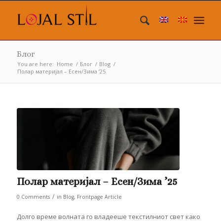
Блог
You are here:
Home
/
Блог
/
Blog
/
Полар материјал – Есен/Зима ’25
Полар материјал – Есен/Зима ’25
/
0 Comments
in
Blog
,
Frontpage Article
Долго време волната го владееше текстилниот свет како