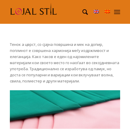
Тенок а цврст, со сјајна површина и мек на допир,
поплинот е совршена хармонија меѓу издржливост и
елеганција. Како таков е еден од најомилените
материјали кои своето место го наоѓаат во секојдневната
употреба. Традиционално се изработува од памук, но
доста се популарни и варијации кои вклучуваат волна,
свила, полиестер и други материјали.